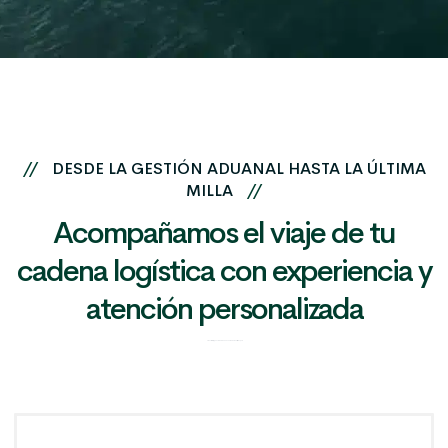
//
DESDE LA GESTIÓN ADUANAL HASTA LA ÚLTIMA
MILLA
//
Acompañamos el viaje de tu
cadena logística
con experiencia y
atención personalizada
Transitaria y Agencia de Aduanas en Barcelona | IllaExport