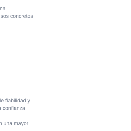
una
isos concretos
e fiabilidad y
a confianza
en una mayor