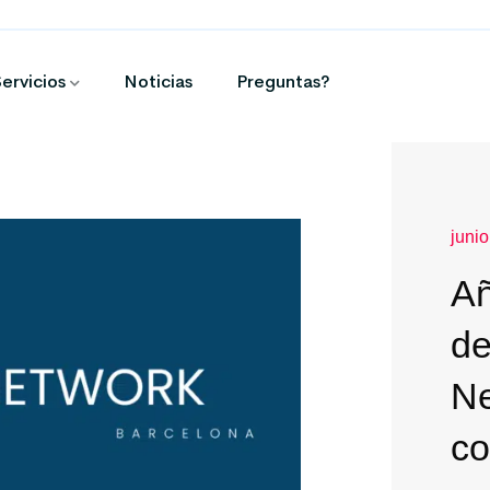
ervicios
Noticias
Preguntas?
juni
Añ
de
Ne
co