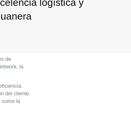
celencia logística y
duanera
es de
Network
, la
ficiencia,
n del cliente.
e como la