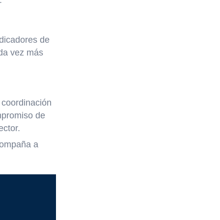
.
ndicadores de
ada vez más
 coordinación
ompromiso de
ector.
acompaña a