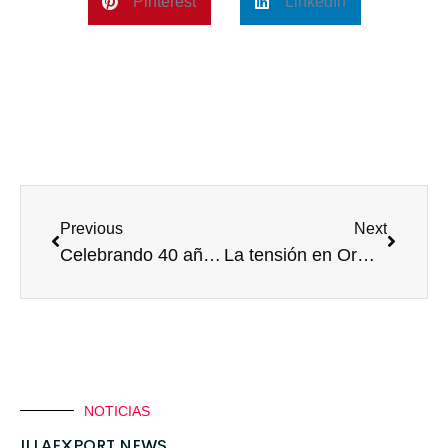
Pinterest
LinkedIn
Previous
Next
Celebrando 40 años de Compromiso yExcelencia en el Servicio Aduanero
La tensión en Ormuz golpea el transporte marítimo
NOTICIAS
ILLAEXPORT NEWS